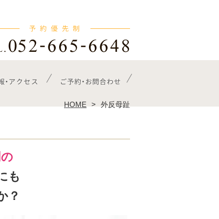
HOME
外反母趾
門の
にも
か？