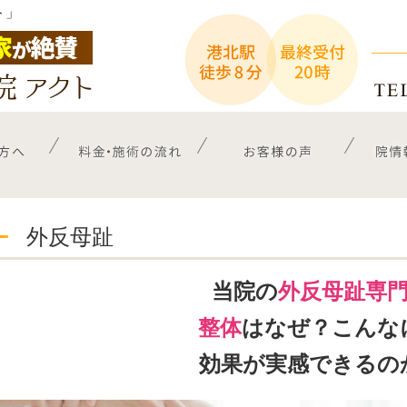
ト」
外反母趾
当院の
外反母趾専
整体
はなぜ？こんな
効果が実感できるの