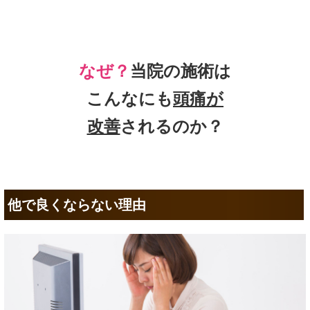
なぜ？
当院の
施術は
こんなにも
頭痛
が
改善
されるのか？
他で良くならない理由