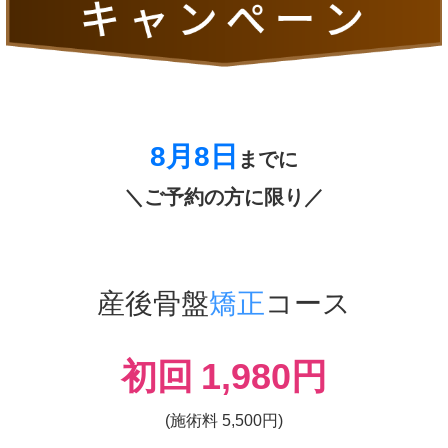
8月8
日
までに
＼ご予約の方に限り／
産後骨盤
矯正
コース
初回
1,980
円
(施術料 5,500円)